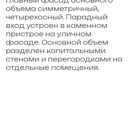
Главный фасад основного
объема симметричный,
четырехосный. Парадный
вход устроен в каменном
пристрое на уличном
фасаде. Основной объем
разделен капитальными
стенами и перегородками на
отдельные помещения.
Основной прямоугольный в плане объем поставлен
на бутовом ленточном фундаменте под вальмовой
крышей. К северо-западному фасаду дома пристроен
равновысокий кирпичный объем с внутренней