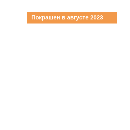
Покрашен в августе 2023
ОСОБНЯК Р
Иркутск, ул. Степана Разина, дом 35