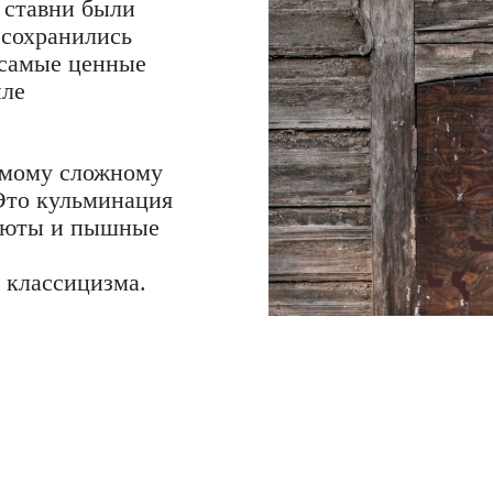
 ставни были
 сохранились
 самые ценные
иле
амому сложному
Это кульминация
олюты и пышные
 классицизма.