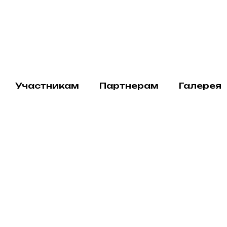
икам
Партнерам
Галерея
Команда
Участникам
Партнерам
Галерея