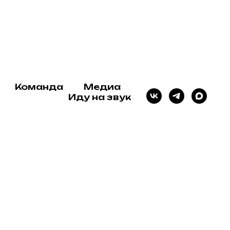
Медиа
Иду на звук
Команда
Медиа
Иду на звук